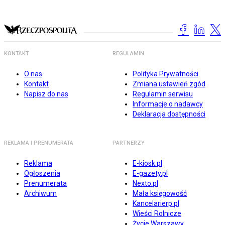
KONTAKT
REGULAMIN
O nas
Polityka Prywatności
Kontakt
Zmiana ustawień zgód
Napisz do nas
Regulamin serwisu
Informacje o nadawcy
Deklaracja dostępności
REKLAMA I PRENUMERATA
PARTNERZY
Reklama
E-kiosk.pl
Ogłoszenia
E-gazety.pl
Prenumerata
Nexto.pl
Archiwum
Mała księgowość
Kancelarierp.pl
Wieści Rolnicze
Życie Warszawy