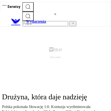
Serwisy
Wydarzenia
Drużyna, która daje nadzieję
Polska pokonała Słowację 1:0. Kontuzja wyeliminowała