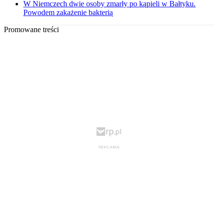
W Niemczech dwie osoby zmarły po kąpieli w Bałtyku.
Powodem zakażenie bakterią
Promowane treści