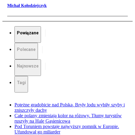
Michał Kołodziejczyk
Powiązane
Polecane
Najnowsze
Tagi
Potężne gradobicie nad Polską. Bryły lodu wybiły szyby i
zniszczyły dachy
Całe polany zmieniają kolor na różowy. Tłumy turystów
ruszyły na Halę Gąsienicową
Pod Toruniem powstaje najwyższy pomnik w Europie.
Ufundował go miliarder