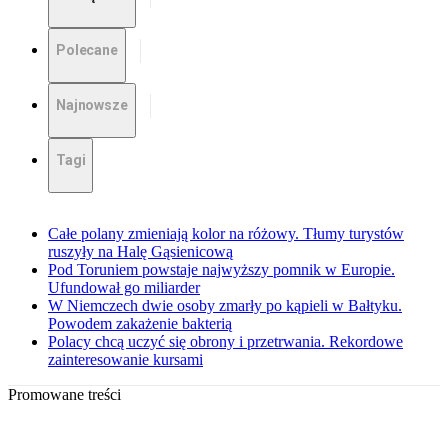
Polecane
Najnowsze
Tagi
Całe polany zmieniają kolor na różowy. Tłumy turystów
ruszyły na Halę Gąsienicową
Pod Toruniem powstaje najwyższy pomnik w Europie.
Ufundował go miliarder
W Niemczech dwie osoby zmarły po kąpieli w Bałtyku.
Powodem zakażenie bakterią
Polacy chcą uczyć się obrony i przetrwania. Rekordowe
zainteresowanie kursami
Promowane treści