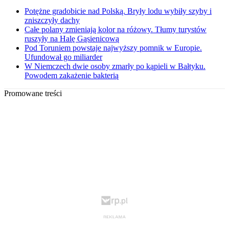
Potężne gradobicie nad Polską. Bryły lodu wybiły szyby i
zniszczyły dachy
Całe polany zmieniają kolor na różowy. Tłumy turystów
ruszyły na Halę Gąsienicową
Pod Toruniem powstaje najwyższy pomnik w Europie.
Ufundował go miliarder
W Niemczech dwie osoby zmarły po kąpieli w Bałtyku.
Powodem zakażenie bakterią
Promowane treści