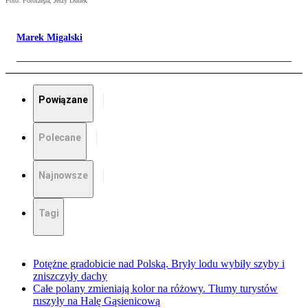
Foto: Fotorzepa, Jerzy Dudek
Marek Migalski
Powiązane
Polecane
Najnowsze
Tagi
Potężne gradobicie nad Polską. Bryły lodu wybiły szyby i
zniszczyły dachy
Całe polany zmieniają kolor na różowy. Tłumy turystów
ruszyły na Halę Gąsienicową