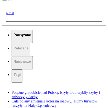
Foto: AFP
p.mal
Powiązane
Polecane
Najnowsze
Tagi
Potężne gradobicie nad Polską. Bryły lodu wybiły szyby i
zniszczyły dachy
Całe polany zmieniają kolor na różowy. Tłumy turystów
ruszyły na Halę Gąsienicową