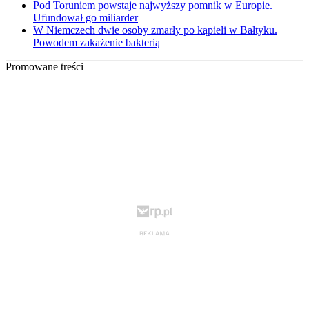
Pod Toruniem powstaje najwyższy pomnik w Europie.
Ufundował go miliarder
W Niemczech dwie osoby zmarły po kąpieli w Bałtyku.
Powodem zakażenie bakterią
Promowane treści