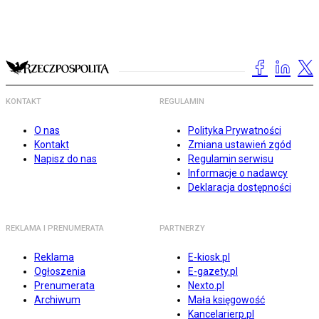
KONTAKT
REGULAMIN
O nas
Polityka Prywatności
Kontakt
Zmiana ustawień zgód
Napisz do nas
Regulamin serwisu
Informacje o nadawcy
Deklaracja dostępności
REKLAMA I PRENUMERATA
PARTNERZY
Reklama
E-kiosk.pl
Ogłoszenia
E-gazety.pl
Prenumerata
Nexto.pl
Archiwum
Mała księgowość
Kancelarierp.pl