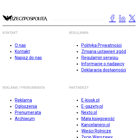
KONTAKT
REGULAMIN
O nas
Polityka Prywatności
Kontakt
Zmiana ustawień zgód
Napisz do nas
Regulamin serwisu
Informacje o nadawcy
Deklaracja dostępności
REKLAMA I PRENUMERATA
PARTNERZY
Reklama
E-kiosk.pl
Ogłoszenia
E-gazety.pl
Prenumerata
Nexto.pl
Archiwum
Mała księgowość
Kancelarierp.pl
Wieści Rolnicze
Życie Warszawy