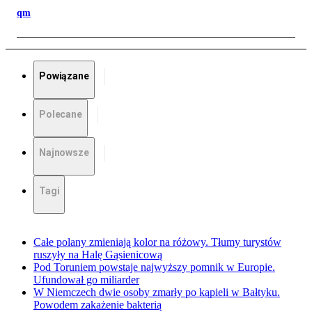
qm
Powiązane
Polecane
Najnowsze
Tagi
Całe polany zmieniają kolor na różowy. Tłumy turystów
ruszyły na Halę Gąsienicową
Pod Toruniem powstaje najwyższy pomnik w Europie.
Ufundował go miliarder
W Niemczech dwie osoby zmarły po kąpieli w Bałtyku.
Powodem zakażenie bakterią