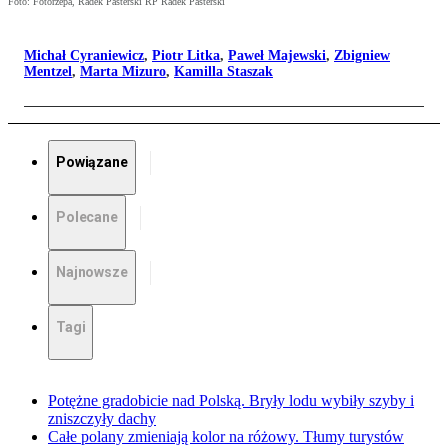
Foto: Fotorzepa, Radek Pasterski RP Radek Pasterski
Michał Cyraniewicz
,
Piotr Litka
,
Paweł Majewski
,
Zbigniew
Mentzel
,
Marta Mizuro
,
Kamilla Staszak
Powiązane
Polecane
Najnowsze
Tagi
Potężne gradobicie nad Polską. Bryły lodu wybiły szyby i
zniszczyły dachy
Całe polany zmieniają kolor na różowy. Tłumy turystów