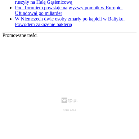
ruszyły na Halę Gąsienicową
Pod Toruniem powstaje najwyższy pomnik w Europie.
Ufundował go miliarder
W Niemczech dwie osoby zmarły po kąpieli w Bałtyku.
Powodem zakażenie bakterią
Promowane treści