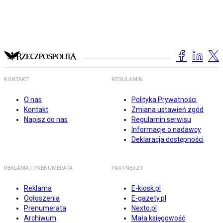
KONTAKT
REGULAMIN
O nas
Polityka Prywatności
Kontakt
Zmiana ustawień zgód
Napisz do nas
Regulamin serwisu
Informacje o nadawcy
Deklaracja dostępności
REKLAMA I PRENUMERATA
PARTNERZY
Reklama
E-kiosk.pl
Ogłoszenia
E-gazety.pl
Prenumerata
Nexto.pl
Archiwum
Mała księgowość