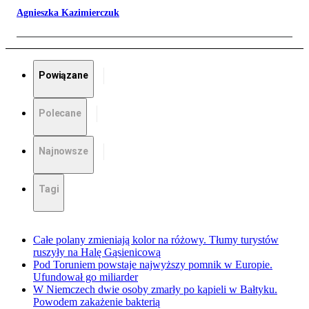
Agnieszka Kazimierczuk
Powiązane
Polecane
Najnowsze
Tagi
Całe polany zmieniają kolor na różowy. Tłumy turystów
ruszyły na Halę Gąsienicową
Pod Toruniem powstaje najwyższy pomnik w Europie.
Ufundował go miliarder
W Niemczech dwie osoby zmarły po kąpieli w Bałtyku.
Powodem zakażenie bakterią