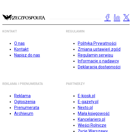
KONTAKT
REGULAMIN
O nas
Polityka Prywatności
Kontakt
Zmiana ustawień zgód
Napisz do nas
Regulamin serwisu
Informacje o nadawcy
Deklaracja dostępności
REKLAMA I PRENUMERATA
PARTNERZY
Reklama
E-kiosk.pl
Ogłoszenia
E-gazety.pl
Prenumerata
Nexto.pl
Archiwum
Mała księgowość
Kancelarierp.pl
Wieści Rolnicze
Życie Warszawy