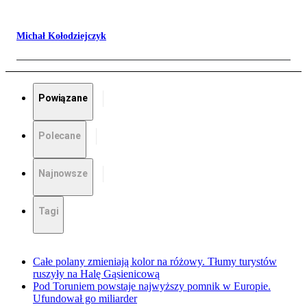
Michał Kołodziejczyk
Powiązane
Polecane
Najnowsze
Tagi
Całe polany zmieniają kolor na różowy. Tłumy turystów
ruszyły na Halę Gąsienicową
Pod Toruniem powstaje najwyższy pomnik w Europie.
Ufundował go miliarder