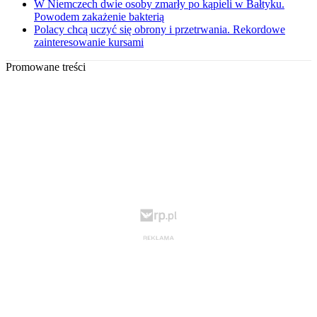
W Niemczech dwie osoby zmarły po kąpieli w Bałtyku.
Powodem zakażenie bakterią
Polacy chcą uczyć się obrony i przetrwania. Rekordowe
zainteresowanie kursami
Promowane treści