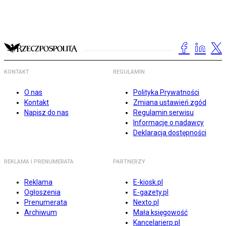
KONTAKT
REGULAMIN
O nas
Polityka Prywatności
Kontakt
Zmiana ustawień zgód
Napisz do nas
Regulamin serwisu
Informacje o nadawcy
Deklaracja dostępności
REKLAMA I PRENUMERATA
PARTNERZY
Reklama
E-kiosk.pl
Ogłoszenia
E-gazety.pl
Prenumerata
Nexto.pl
Archiwum
Mała księgowość
Kancelarierp.pl