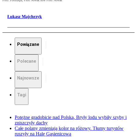
Foto: Fotorzepa, Piotr Nowak now Piotr Nowak
Łukasz Majchrzyk
Powiązane
Polecane
Najnowsze
Tagi
Potężne gradobicie nad Polską. Bryły lodu wybiły szyby i
zniszczyły dachy
Całe polany zmieniają kolor na różowy. Tłumy turystów
ruszyły na Halę Gąsienicową