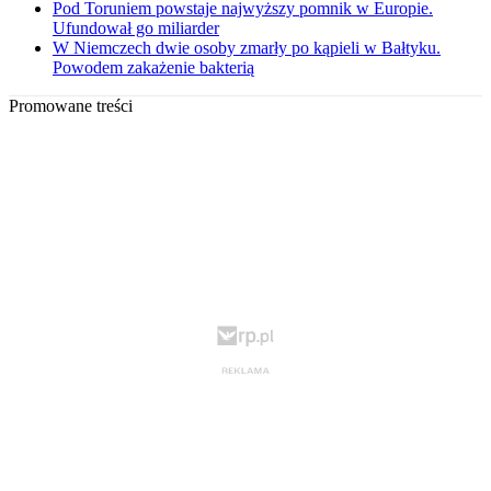
Pod Toruniem powstaje najwyższy pomnik w Europie.
Ufundował go miliarder
W Niemczech dwie osoby zmarły po kąpieli w Bałtyku.
Powodem zakażenie bakterią
Promowane treści