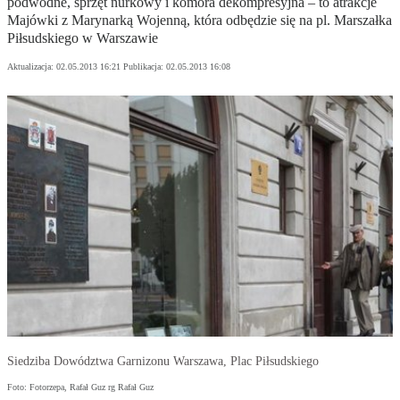
podwodne, sprzęt nurkowy i komora dekompresyjna – to atrakcje
Majówki z Marynarką Wojenną, która odbędzie się na pl. Marszałka
Piłsudskiego w Warszawie
Aktualizacja:
02.05.2013 16:21
Publikacja:
02.05.2013 16:08
Siedziba Dowództwa Garnizonu Warszawa, Plac Piłsudskiego
Foto: Fotorzepa, Rafał Guz rg Rafał Guz