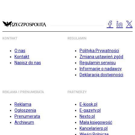
KONTAKT
REGULAMIN
O nas
Polityka Prywatności
Kontakt
Zmiana ustawień zgód
Napisz do nas
Regulamin serwisu
Informacje o nadawcy
Deklaracja dostępności
REKLAMA I PRENUMERATA
PARTNERZY
Reklama
E-kiosk.pl
Ogłoszenia
E-gazety.pl
Prenumerata
Nexto.pl
Archiwum
Mała księgowość
Kancelarierp.pl
Wieści Rolnicze