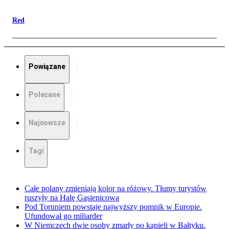
Red
Powiązane
Polecane
Najnowsze
Tagi
Całe polany zmieniają kolor na różowy. Tłumy turystów
ruszyły na Halę Gąsienicową
Pod Toruniem powstaje najwyższy pomnik w Europie.
Ufundował go miliarder
W Niemczech dwie osoby zmarły po kąpieli w Bałtyku.