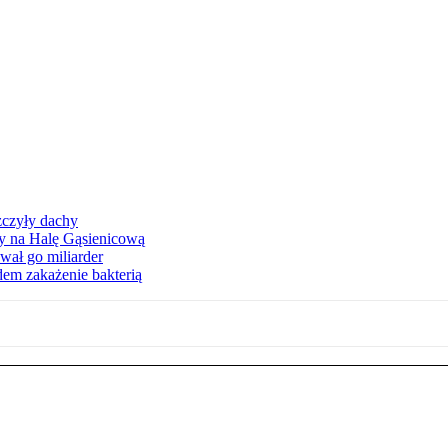
zczyły dachy
ły na Halę Gąsienicową
ał go miliarder
em zakażenie bakterią