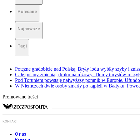
Polecane
Najnowsze
Tagi
Potężne gradobicie nad Polską. Bryły lodu wybiły szyby i znis
Całe polany zmieniają kolor na różowy. Tłumy turystów ruszy
Pod Toruniem powstaje najwyższy pomnik w Europie. Ufundow
W Niemczech dwie osoby zmarły po kąpieli w Bałtyku. Powod
Promowane treści
KONTAKT
O nas