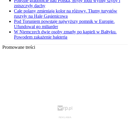
Potężne gradobicie nad Polską. Bryły lodu wybiły szyby i
zniszczyły dachy
Całe polany zmieniają kolor na różowy. Tłumy turystów
ruszyły na Halę Gąsienicową
Pod Toruniem powstaje najwyższy pomnik w Europie.
Ufundował go miliarder
W Niemczech dwie osoby zmarły po kąpieli w Bałtyku.
Powodem zakażenie bakterią
Promowane treści