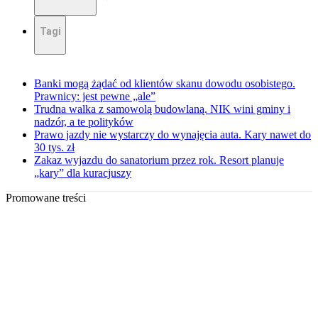
Tagi
Banki mogą żądać od klientów skanu dowodu osobistego.
Prawnicy: jest pewne „ale”
Trudna walka z samowolą budowlaną. NIK wini gminy i
nadzór, a te polityków
Prawo jazdy nie wystarczy do wynajęcia auta. Kary nawet do
30 tys. zł
Zakaz wyjazdu do sanatorium przez rok. Resort planuje
„kary” dla kuracjuszy
Promowane treści