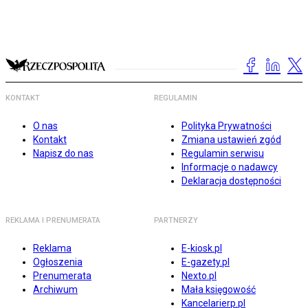
KONTAKT
REGULAMIN
O nas
Polityka Prywatności
Kontakt
Zmiana ustawień zgód
Napisz do nas
Regulamin serwisu
Informacje o nadawcy
Deklaracja dostępności
REKLAMA I PRENUMERATA
PARTNERZY
Reklama
E-kiosk.pl
Ogłoszenia
E-gazety.pl
Prenumerata
Nexto.pl
Archiwum
Mała księgowość
Kancelarierp.pl