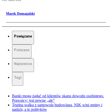
Foto: Adobe Stock
Marek Domagalski
Powiązane
Polecane
Najnowsze
Tagi
Banki mogą żądać od klientów skanu dowodu osobistego.
Prawnicy: jest pewne „ale”
Trudna walka z samowolą budowlaną. NIK wini gminy i
nadzór, a te polityków