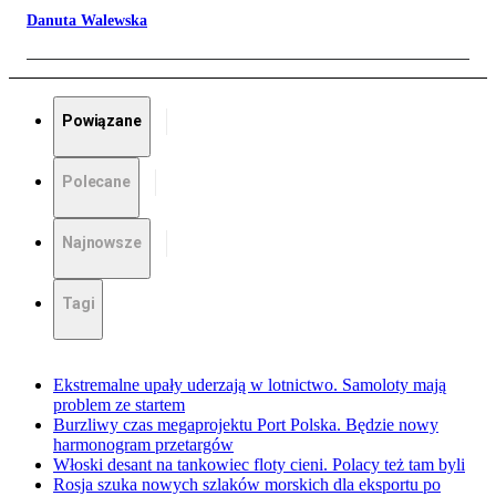
Danuta Walewska
Powiązane
Polecane
Najnowsze
Tagi
Ekstremalne upały uderzają w lotnictwo. Samoloty mają
problem ze startem
Burzliwy czas megaprojektu Port Polska. Będzie nowy
harmonogram przetargów
Włoski desant na tankowiec floty cieni. Polacy też tam byli
Rosja szuka nowych szlaków morskich dla eksportu po