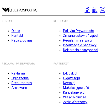
KONTAKT
REGULAMIN
O nas
Polityka Prywatności
Kontakt
Zmiana ustawień zgód
Napisz do nas
Regulamin serwisu
Informacje o nadawcy
Deklaracja dostępności
REKLAMA I PRENUMERATA
PARTNERZY
Reklama
E-kiosk.pl
Ogłoszenia
E-gazety.pl
Prenumerata
Nexto.pl
Archiwum
Mała księgowość
Kancelarierp.pl
Wieści Rolnicze
Życie Warszawy