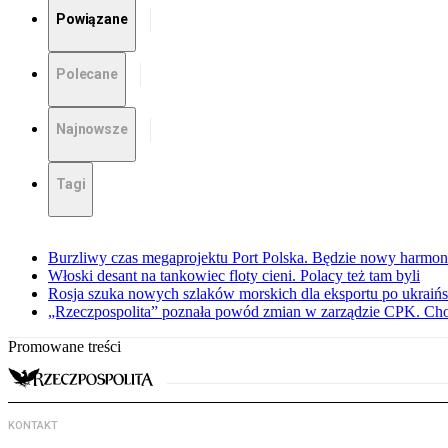
Powiązane
Polecane
Najnowsze
Tagi
Burzliwy czas megaprojektu Port Polska. Będzie nowy harmo
Włoski desant na tankowiec floty cieni. Polacy też tam byli
Rosja szuka nowych szlaków morskich dla eksportu po ukraińs
„Rzeczpospolita” poznała powód zmian w zarządzie CPK. Chod
Promowane treści
KONTAKT