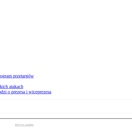
nogram przetargów
kich atakach
zi o prezesa i wiceprezesa
REGULAMIN