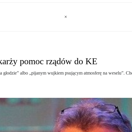
askarży pomoc rządów do KE
 na głodzie” albo „pijanym wujkiem psującym atmosferę na weselu”. C