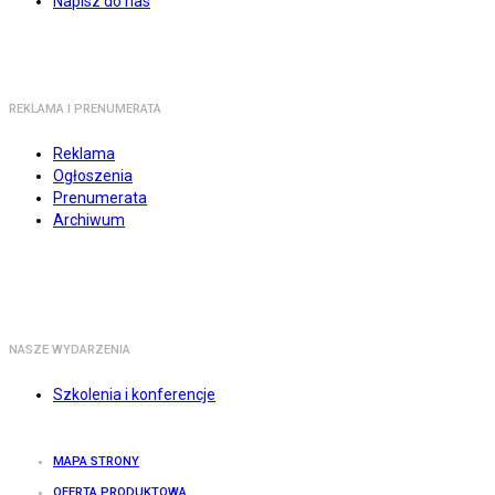
Napisz do nas
REKLAMA I PRENUMERATA
Reklama
Ogłoszenia
Prenumerata
Archiwum
NASZE WYDARZENIA
Szkolenia i konferencje
MAPA STRONY
OFERTA PRODUKTOWA