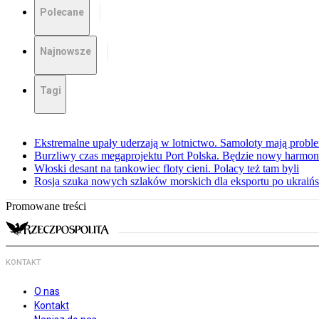
Polecane
Najnowsze
Tagi
Ekstremalne upały uderzają w lotnictwo. Samoloty mają proble
Burzliwy czas megaprojektu Port Polska. Będzie nowy harmo
Włoski desant na tankowiec floty cieni. Polacy też tam byli
Rosja szuka nowych szlaków morskich dla eksportu po ukraińs
Promowane treści
KONTAKT
O nas
Kontakt