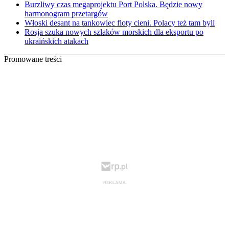
Burzliwy czas megaprojektu Port Polska. Będzie nowy
harmonogram przetargów
Włoski desant na tankowiec floty cieni. Polacy też tam byli
Rosja szuka nowych szlaków morskich dla eksportu po
ukraińskich atakach
Promowane treści