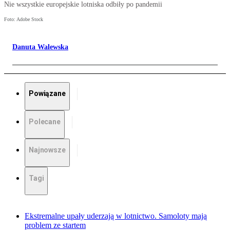
Nie wszystkie europejskie lotniska odbiły po pandemii
Foto: Adobe Stock
Danuta Walewska
Powiązane
Polecane
Najnowsze
Tagi
Ekstremalne upały uderzają w lotnictwo. Samoloty mają
problem ze startem