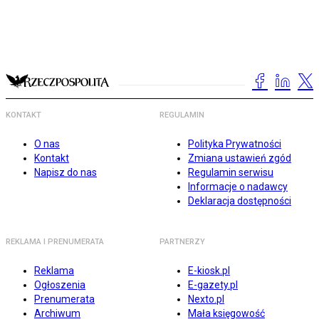
KONTAKT
REGULAMIN
O nas
Polityka Prywatności
Kontakt
Zmiana ustawień zgód
Napisz do nas
Regulamin serwisu
Informacje o nadawcy
Deklaracja dostępności
REKLAMA I PRENUMERATA
PARTNERZY
Reklama
E-kiosk.pl
Ogłoszenia
E-gazety.pl
Prenumerata
Nexto.pl
Archiwum
Mała księgowość