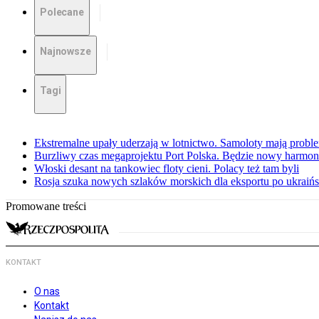
Polecane
Najnowsze
Tagi
Ekstremalne upały uderzają w lotnictwo. Samoloty mają proble
Burzliwy czas megaprojektu Port Polska. Będzie nowy harmo
Włoski desant na tankowiec floty cieni. Polacy też tam byli
Rosja szuka nowych szlaków morskich dla eksportu po ukraińs
Promowane treści
KONTAKT
O nas
Kontakt