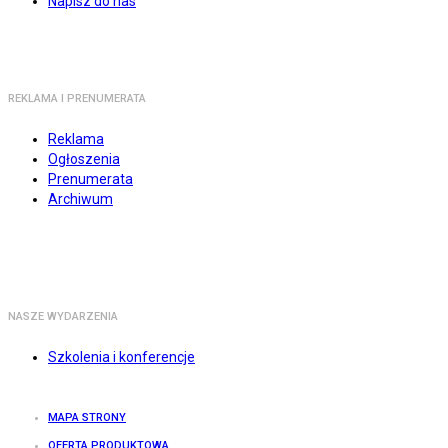
Napisz do nas
REKLAMA I PRENUMERATA
Reklama
Ogłoszenia
Prenumerata
Archiwum
NASZE WYDARZENIA
Szkolenia i konferencje
MAPA STRONY
OFERTA PRODUKTOWA