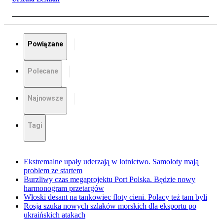
Powiązane
Polecane
Najnowsze
Tagi
Ekstremalne upały uderzają w lotnictwo. Samoloty mają
problem ze startem
Burzliwy czas megaprojektu Port Polska. Będzie nowy
harmonogram przetargów
Włoski desant na tankowiec floty cieni. Polacy też tam byli
Rosja szuka nowych szlaków morskich dla eksportu po
ukraińskich atakach