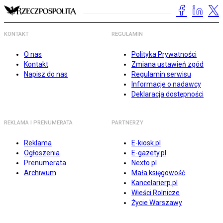
KONTAKT
REGULAMIN
O nas
Polityka Prywatności
Kontakt
Zmiana ustawień zgód
Napisz do nas
Regulamin serwisu
Informacje o nadawcy
Deklaracja dostępności
REKLAMA I PRENUMERATA
PARTNERZY
Reklama
E-kiosk.pl
Ogłoszenia
E-gazety.pl
Prenumerata
Nexto.pl
Archiwum
Mała księgowość
Kancelarierp.pl
Wieści Rolnicze
Życie Warszawy