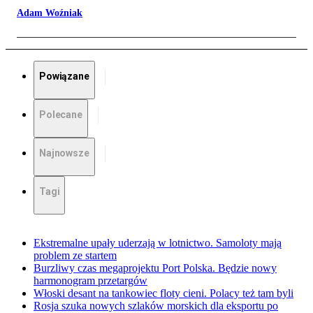
Adam Woźniak
Powiązane
Polecane
Najnowsze
Tagi
Ekstremalne upały uderzają w lotnictwo. Samoloty mają
problem ze startem
Burzliwy czas megaprojektu Port Polska. Będzie nowy
harmonogram przetargów
Włoski desant na tankowiec floty cieni. Polacy też tam byli
Rosja szuka nowych szlaków morskich dla eksportu po