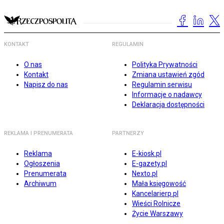
KONTAKT
REGULAMIN
O nas
Polityka Prywatności
Kontakt
Zmiana ustawień zgód
Napisz do nas
Regulamin serwisu
Informacje o nadawcy
Deklaracja dostępności
REKLAMA I PRENUMERATA
PARTNERZY
Reklama
E-kiosk.pl
Ogłoszenia
E-gazety.pl
Prenumerata
Nexto.pl
Archiwum
Mała księgowość
Kancelarierp.pl
Wieści Rolnicze
Życie Warszawy