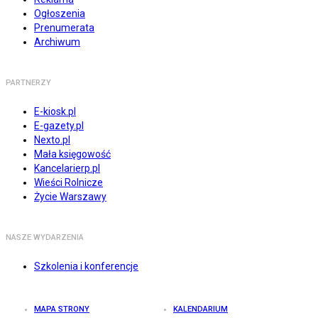
Ogłoszenia
Prenumerata
Archiwum
PARTNERZY
E-kiosk.pl
E-gazety.pl
Nexto.pl
Mała księgowość
Kancelarierp.pl
Wieści Rolnicze
Życie Warszawy
NASZE WYDARZENIA
Szkolenia i konferencje
MAPA STRONY
KALENDARIUM