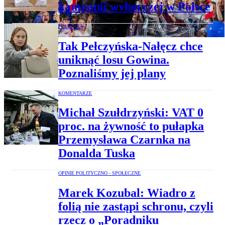
kampanii wyborczej w Polsce
POLITYKA
Tak Pełczyńska-Nałęcz chce
uniknąć losu Gowina.
Poznaliśmy jej plany
KOMENTARZE
Michał Szułdrzyński: VAT 0
proc. na żywność to pułapka
Przemysława Czarnka na
Donalda Tuska
OPINIE POLITYCZNO - SPOŁECZNE
Marek Kozubal: Wiadro z
folią nie zastąpi schronu, czyli
rzecz o „Poradniku