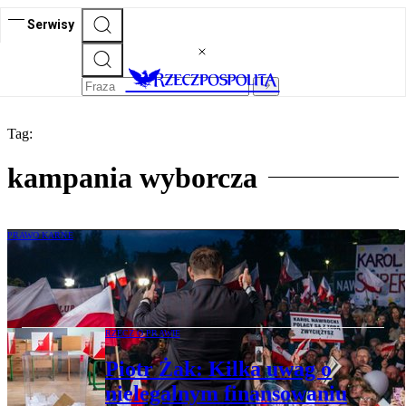
Serwisy
Tag:
kampania wyborcza
PRAWO KARNE
Czy ktoś chciał otruć Karola
Nawrockiego? Jest decyzja prokuratury
RZECZ O PRAWIE
Piotr Żak: Kilka uwag o
nielegalnym finansowaniu