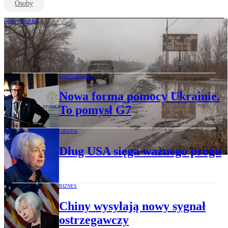
Osoby
GOSPODARKA
Amerykański kredyt 20 mld dol. dla
Ukrainy spłaci Putin
GOSPODARKA
Nowa forma pomocy Ukrainie.
To pomysł G7
GIEŁDA
Dług USA sięga ważnego progu
BIZNES
Chiny wysyłają nowy sygnał
ostrzegawczy