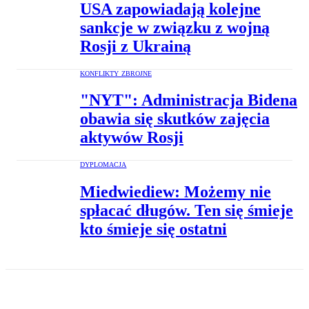
USA zapowiadają kolejne
sankcje w związku z wojną
Rosji z Ukrainą
KONFLIKTY ZBROJNE
"NYT": Administracja Bidena
obawia się skutków zajęcia
aktywów Rosji
DYPLOMACJA
Miedwiediew: Możemy nie
spłacać długów. Ten się śmieje
kto śmieje się ostatni