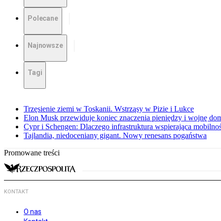
Polecane
Najnowsze
Tagi
Trzęsienie ziemi w Toskanii. Wstrząsy w Pizie i Lukce
Elon Musk przewiduje koniec znaczenia pieniędzy i wojnę do
Cypr i Schengen: Dlaczego infrastruktura wspierająca mobilno
Tajlandia, niedoceniany gigant. Nowy renesans pogaństwa
Promowane treści
KONTAKT
O nas