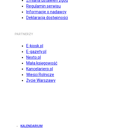
Zmiana ustawień zgód
Regulamin serwisu
Informacje o nadawcy
Deklaracja dostępności
PARTNERZY
E-kiosk.pl
E-gazety.pl
Nexto.pl
Mała księgowość
Kancelarierp.pl
Wieści Rolnicze
Życie Warszawy
KALENDARIUM