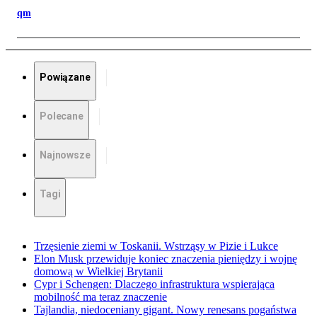
qm
Powiązane
Polecane
Najnowsze
Tagi
Trzęsienie ziemi w Toskanii. Wstrząsy w Pizie i Lukce
Elon Musk przewiduje koniec znaczenia pieniędzy i wojnę
domową w Wielkiej Brytanii
Cypr i Schengen: Dlaczego infrastruktura wspierająca
mobilność ma teraz znaczenie
Tajlandia, niedoceniany gigant. Nowy renesans pogaństwa