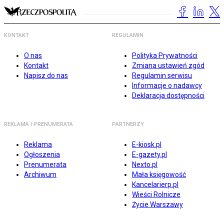
KONTAKT
REGULAMIN
O nas
Polityka Prywatności
Kontakt
Zmiana ustawień zgód
Napisz do nas
Regulamin serwisu
Informacje o nadawcy
Deklaracja dostępności
REKLAMA I PRENUMERATA
PARTNERZY
Reklama
E-kiosk.pl
Ogłoszenia
E-gazety.pl
Prenumerata
Nexto.pl
Archiwum
Mała księgowość
Kancelarierp.pl
Wieści Rolnicze
Życie Warszawy