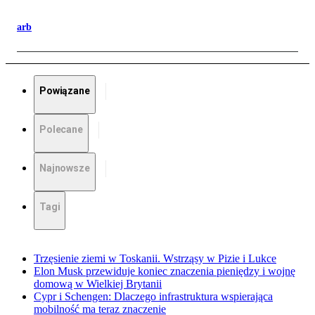
arb
Powiązane
Polecane
Najnowsze
Tagi
Trzęsienie ziemi w Toskanii. Wstrząsy w Pizie i Lukce
Elon Musk przewiduje koniec znaczenia pieniędzy i wojnę
domową w Wielkiej Brytanii
Cypr i Schengen: Dlaczego infrastruktura wspierająca
mobilność ma teraz znaczenie