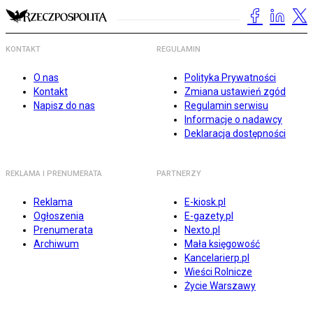
KONTAKT
REGULAMIN
O nas
Polityka Prywatności
Kontakt
Zmiana ustawień zgód
Napisz do nas
Regulamin serwisu
Informacje o nadawcy
Deklaracja dostępności
REKLAMA I PRENUMERATA
PARTNERZY
Reklama
E-kiosk.pl
Ogłoszenia
E-gazety.pl
Prenumerata
Nexto.pl
Archiwum
Mała księgowość
Kancelarierp.pl
Wieści Rolnicze
Życie Warszawy