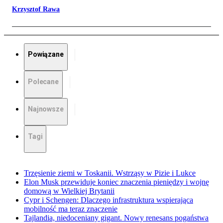
Krzysztof Rawa
Powiązane
Polecane
Najnowsze
Tagi
Trzęsienie ziemi w Toskanii. Wstrząsy w Pizie i Lukce
Elon Musk przewiduje koniec znaczenia pieniędzy i wojnę
domową w Wielkiej Brytanii
Cypr i Schengen: Dlaczego infrastruktura wspierająca
mobilność ma teraz znaczenie
Tajlandia, niedoceniany gigant. Nowy renesans pogaństwa