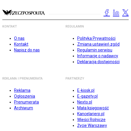
KONTAKT
REGULAMIN
O nas
Polityka Prywatności
Kontakt
Zmiana ustawień zgód
Napisz do nas
Regulamin serwisu
Informacje o nadawcy
Deklaracja dostępności
REKLAMA I PRENUMERATA
PARTNERZY
Reklama
E-kiosk.pl
Ogłoszenia
E-gazety.pl
Prenumerata
Nexto.pl
Archiwum
Mała księgowość
Kancelarierp.pl
Wieści Rolnicze
Życie Warszawy