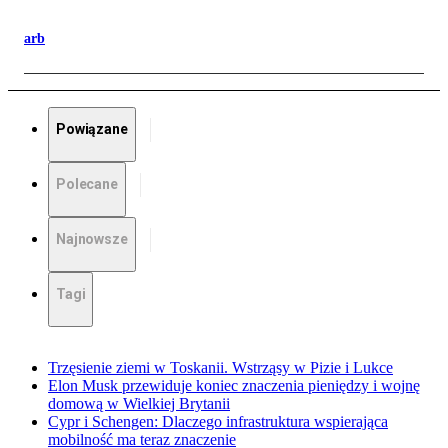
arb
Powiązane
Polecane
Najnowsze
Tagi
Trzęsienie ziemi w Toskanii. Wstrząsy w Pizie i Lukce
Elon Musk przewiduje koniec znaczenia pieniędzy i wojnę
domową w Wielkiej Brytanii
Cypr i Schengen: Dlaczego infrastruktura wspierająca
mobilność ma teraz znaczenie