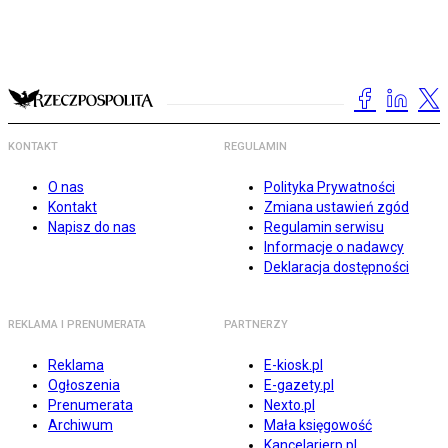
KONTAKT
REGULAMIN
O nas
Polityka Prywatności
Kontakt
Zmiana ustawień zgód
Napisz do nas
Regulamin serwisu
Informacje o nadawcy
Deklaracja dostępności
REKLAMA I PRENUMERATA
PARTNERZY
Reklama
E-kiosk.pl
Ogłoszenia
E-gazety.pl
Prenumerata
Nexto.pl
Archiwum
Mała księgowość
Kancelarierp.pl