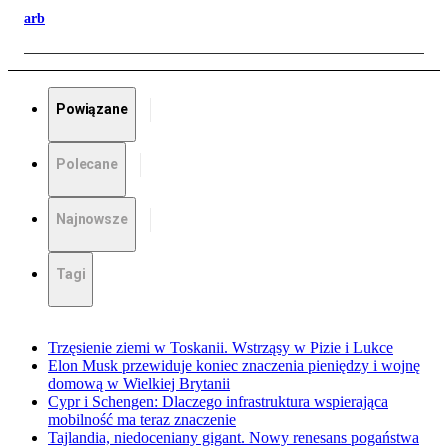
arb
Powiązane
Polecane
Najnowsze
Tagi
Trzęsienie ziemi w Toskanii. Wstrząsy w Pizie i Lukce
Elon Musk przewiduje koniec znaczenia pieniędzy i wojnę
domową w Wielkiej Brytanii
Cypr i Schengen: Dlaczego infrastruktura wspierająca
mobilność ma teraz znaczenie
Tajlandia, niedoceniany gigant. Nowy renesans pogaństwa