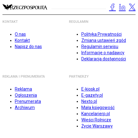
KONTAKT
REGULAMIN
O nas
Polityka Prywatności
Kontakt
Zmiana ustawień zgód
Napisz do nas
Regulamin serwisu
Informacje o nadawcy
Deklaracja dostępności
REKLAMA I PRENUMERATA
PARTNERZY
Reklama
E-kiosk.pl
Ogłoszenia
E-gazety.pl
Prenumerata
Nexto.pl
Archiwum
Mała księgowość
Kancelarierp.pl
Wieści Rolnicze
Życie Warszawy