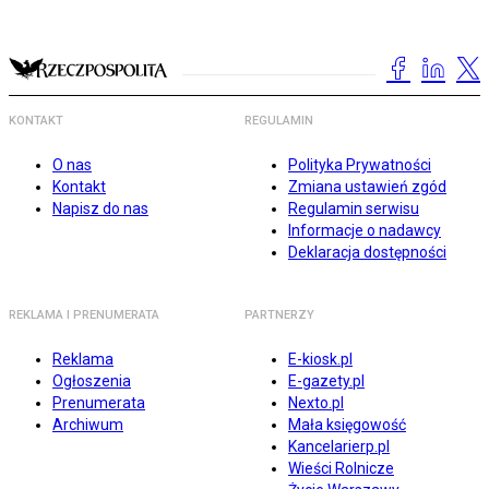
KONTAKT
REGULAMIN
O nas
Polityka Prywatności
Kontakt
Zmiana ustawień zgód
Napisz do nas
Regulamin serwisu
Informacje o nadawcy
Deklaracja dostępności
REKLAMA I PRENUMERATA
PARTNERZY
Reklama
E-kiosk.pl
Ogłoszenia
E-gazety.pl
Prenumerata
Nexto.pl
Archiwum
Mała księgowość
Kancelarierp.pl
Wieści Rolnicze