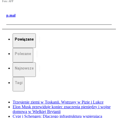
Foto: AFP
p.mal
Powiązane
Polecane
Najnowsze
Tagi
Trzęsienie ziemi w Toskanii. Wstrząsy w Pizie i Lukce
Elon Musk przewiduje koniec znaczenia pieniędzy i wojnę
domową w Wielkiej Brytanii
Cypr i Schengen: Dlaczego infrastruktura wspierająca