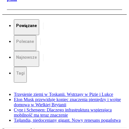
Powiązane
Polecane
Najnowsze
Tagi
Trzęsienie ziemi w Toskanii. Wstrząsy w Pizie i Lukce
Elon Musk przewiduje koniec znaczenia pieniędzy i wojnę
domową w Wielkiej Brytanii
Cypr i Schengen: Dlaczego infrastruktura wspierająca
mobilność ma teraz znaczenie
Tajlandia, niedoceniany gigant. Nowy renesans pogaństwa