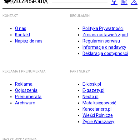
KONTAKT
REGULAMIN
O nas
Polityka Prywatności
Kontakt
Zmiana ustawień zgód
Napisz do nas
Regulamin serwisu
Informacje o nadawcy
Deklaracja dostępności
REKLAMA I PRENUMERATA
PARTNERZY
Reklama
E-kiosk.pl
Ogłoszenia
E-gazety.pl
Prenumerata
Nexto.pl
Archiwum
Mała księgowość
Kancelarierp.pl
Wieści Rolnicze
Życie Warszawy
NASZE WYDARZENIA