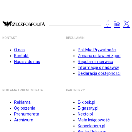
KONTAKT
REGULAMIN
O nas
Polityka Prywatności
Kontakt
Zmiana ustawień zgód
Napisz do nas
Regulamin serwisu
Informacje o nadawcy
Deklaracja dostępności
REKLAMA I PRENUMERATA
PARTNERZY
Reklama
E-kiosk.pl
Ogłoszenia
E-gazety.pl
Prenumerata
Nexto.pl
Archiwum
Mała księgowość
Kancelarierp.pl
Wieści Rolnicze