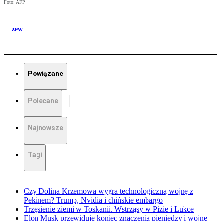
Foto: AFP
zew
Powiązane
Polecane
Najnowsze
Tagi
Czy Dolina Krzemowa wygra technologiczną wojnę z
Pekinem? Trump, Nvidia i chińskie embargo
Trzęsienie ziemi w Toskanii. Wstrząsy w Pizie i Lukce
Elon Musk przewiduje koniec znaczenia pieniędzy i wojnę