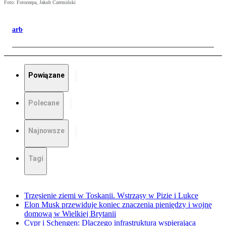
Foto: Fotorzepa, Jakub Czermiński
arb
Powiązane
Polecane
Najnowsze
Tagi
Trzęsienie ziemi w Toskanii. Wstrząsy w Pizie i Lukce
Elon Musk przewiduje koniec znaczenia pieniędzy i wojnę
domową w Wielkiej Brytanii
Cypr i Schengen: Dlaczego infrastruktura wspierająca