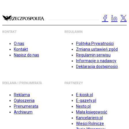
KONTAKT
REGULAMIN
O nas
Polityka Prywatności
Kontakt
Zmiana ustawień zgód
Napisz do nas
Regulamin serwisu
Informacje o nadawcy
Deklaracja dostępności
REKLAMA I PRENUMERATA
PARTNERZY
Reklama
E-kiosk.pl
Ogłoszenia
E-gazety.pl
Prenumerata
Nexto.pl
Archiwum
Mała księgowość
Kancelarierp.pl
Wieści Rolnicze