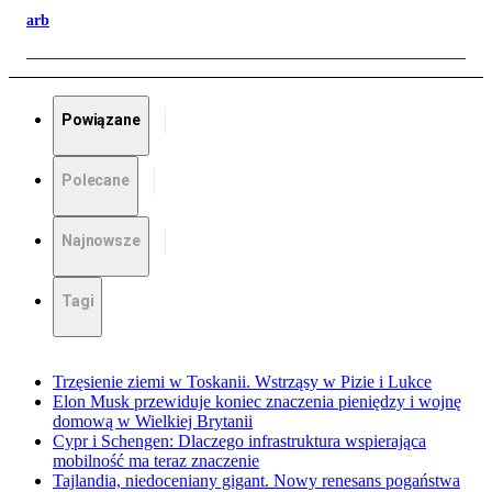
arb
Powiązane
Polecane
Najnowsze
Tagi
Trzęsienie ziemi w Toskanii. Wstrząsy w Pizie i Lukce
Elon Musk przewiduje koniec znaczenia pieniędzy i wojnę
domową w Wielkiej Brytanii
Cypr i Schengen: Dlaczego infrastruktura wspierająca
mobilność ma teraz znaczenie
Tajlandia, niedoceniany gigant. Nowy renesans pogaństwa