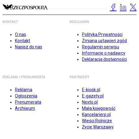
KONTAKT
REGULAMIN
O nas
Polityka Prywatności
Kontakt
Zmiana ustawień zgód
Napisz do nas
Regulamin serwisu
Informacje o nadawcy
Deklaracja dostępności
REKLAMA I PRENUMERATA
PARTNERZY
Reklama
E-kiosk.pl
Ogłoszenia
E-gazety.pl
Prenumerata
Nexto.pl
Archiwum
Mała księgowość
Kancelarierp.pl
Wieści Rolnicze
Życie Warszawy