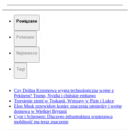
Powiązane
Polecane
Najnowsze
Tagi
Czy Dolina Krzemowa wygra technologiczną wojnę z
Pekinem? Trump, Nvidia i chińskie embargo
Trzęsienie ziemi w Toskanii. Wstrząsy w Pizie i Lukce
Elon Musk przewiduje koniec znaczenia pieniędzy i wojnę
domową w Wielkiej Brytanii
Cypr i Schengen: Dlaczego infrastruktura wspierająca
mobilność ma teraz znaczenie