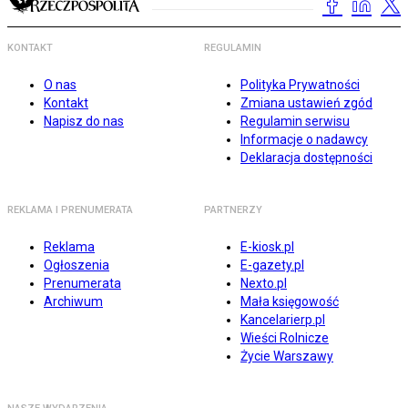
KONTAKT
REGULAMIN
O nas
Polityka Prywatności
Kontakt
Zmiana ustawień zgód
Napisz do nas
Regulamin serwisu
Informacje o nadawcy
Deklaracja dostępności
REKLAMA I PRENUMERATA
PARTNERZY
Reklama
E-kiosk.pl
Ogłoszenia
E-gazety.pl
Prenumerata
Nexto.pl
Archiwum
Mała księgowość
Kancelarierp.pl
Wieści Rolnicze
Życie Warszawy