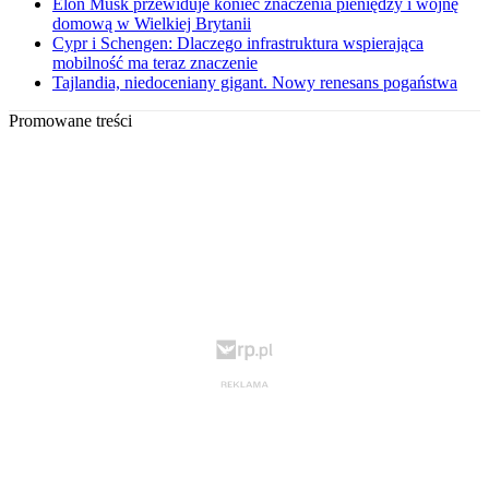
Elon Musk przewiduje koniec znaczenia pieniędzy i wojnę
domową w Wielkiej Brytanii
Cypr i Schengen: Dlaczego infrastruktura wspierająca
mobilność ma teraz znaczenie
Tajlandia, niedoceniany gigant. Nowy renesans pogaństwa
Promowane treści