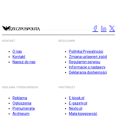
KONTAKT
REGULAMIN
O nas
Polityka Prywatności
Kontakt
Zmiana ustawień zgód
Napisz do nas
Regulamin serwisu
Informacje o nadawcy
Deklaracja dostępności
REKLAMA I PRENUMERATA
PARTNERZY
Reklama
E-kiosk.pl
Ogłoszenia
E-gazety.pl
Prenumerata
Nexto.pl
Archiwum
Mała księgowość