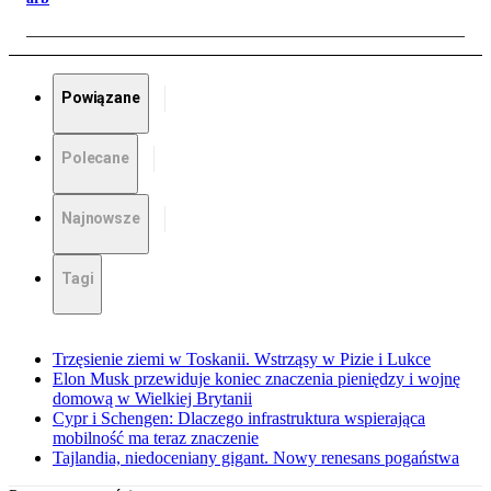
Powiązane
Polecane
Najnowsze
Tagi
Trzęsienie ziemi w Toskanii. Wstrząsy w Pizie i Lukce
Elon Musk przewiduje koniec znaczenia pieniędzy i wojnę
domową w Wielkiej Brytanii
Cypr i Schengen: Dlaczego infrastruktura wspierająca
mobilność ma teraz znaczenie
Tajlandia, niedoceniany gigant. Nowy renesans pogaństwa