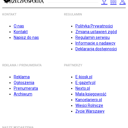
KONTAKT
REGULAMIN
O nas
Polityka Prywatności
Kontakt
Zmiana ustawień zgód
Napisz do nas
Regulamin serwisu
Informacje o nadawcy
Deklaracja dostępności
REKLAMA I PRENUMERATA
PARTNERZY
Reklama
E-kiosk.pl
Ogłoszenia
E-gazety.pl
Prenumerata
Nexto.pl
Archiwum
Mała księgowość
Kancelarierp.pl
Wieści Rolnicze
Życie Warszawy
NASZE WYDARZENIA