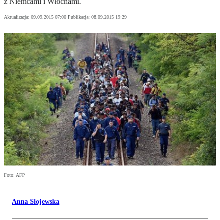
z Niemcami i Włochami.
Aktualizacja:
09.09.2015 07:00
Publikacja:
08.09.2015 19:29
Foto: AFP
Anna Słojewska