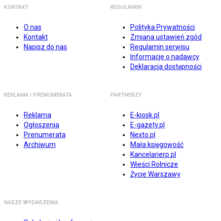
KONTAKT
REGULAMIN
O nas
Polityka Prywatności
Kontakt
Zmiana ustawień zgód
Napisz do nas
Regulamin serwisu
Informacje o nadawcy
Deklaracja dostępności
REKLAMA I PRENUMERATA
PARTNERZY
Reklama
E-kiosk.pl
Ogłoszenia
E-gazety.pl
Prenumerata
Nexto.pl
Archiwum
Mała księgowość
Kancelarierp.pl
Wieści Rolnicze
Życie Warszawy
NASZE WYDARZENIA