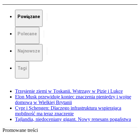
Powiązane
Polecane
Najnowsze
Tagi
Trzęsienie ziemi w Toskanii. Wstrząsy w Pizie i Lukce
Elon Musk przewiduje koniec znaczenia pieniędzy i wojnę
domową w Wielkiej Brytanii
Cypr i Schengen: Dlaczego infrastruktura wspierająca
mobilność ma teraz znaczenie
Tajlandia, niedoceniany gigant. Nowy renesans pogaństwa
Promowane treści