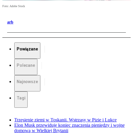
Foto: Adobe Stock
arb
Powiązane
Polecane
Najnowsze
Tagi
Trzęsienie ziemi w Toskanii. Wstrząsy w Pizie i Lukce
Elon Musk przewiduje koniec znaczenia pieniędzy i wojnę
domową w Wielkiej Brytanii