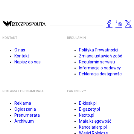
KONTAKT
REGULAMIN
O nas
Polityka Prywatności
Kontakt
Zmiana ustawień zgód
Napisz do nas
Regulamin serwisu
Informacje o nadawcy
Deklaracja dostępności
REKLAMA I PRENUMERATA
PARTNERZY
Reklama
E-kiosk.pl
Ogłoszenia
E-gazety.pl
Prenumerata
Nexto.pl
Archiwum
Mała księgowość
Kancelarierp.pl
Wieści Rolnicze