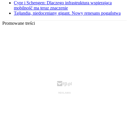
Cypr i Schengen: Dlaczego infrastruktura wspierająca
mobilność ma teraz znaczenie
Tajlandia, niedoceniany gigant. Nowy renesans pogaństwa
Promowane treści