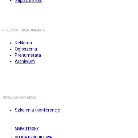
Napisz do nas
REKLAMA I PRENUMERATA
Reklama
Ogłoszenia
Prenumerata
Archiwum
NASZE WYDARZENIA
Szkolenia i konferencje
MAPA STRONY
OFERTA PRODUKTOWA