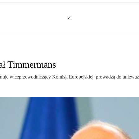
sał Timmermans
onuje wiceprzewodniczący Komisji Europejskiej, prowadzą do unieważni