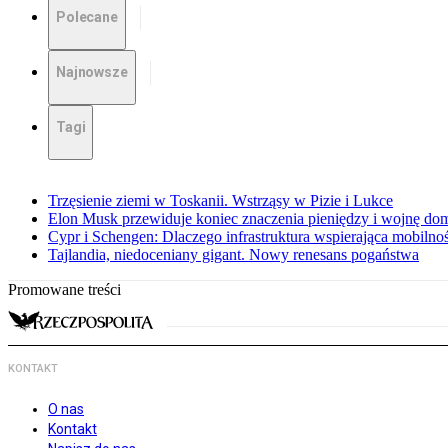
Polecane
Najnowsze
Tagi
Trzęsienie ziemi w Toskanii. Wstrząsy w Pizie i Lukce
Elon Musk przewiduje koniec znaczenia pieniędzy i wojnę do
Cypr i Schengen: Dlaczego infrastruktura wspierająca mobilno
Tajlandia, niedoceniany gigant. Nowy renesans pogaństwa
Promowane treści
KONTAKT
O nas
Kontakt