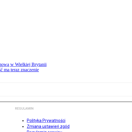
mową w Wielkiej Brytanii
ść ma teraz znaczenie
REGULAMIN
Polityka Prywatności
Zmiana ustawień zgód