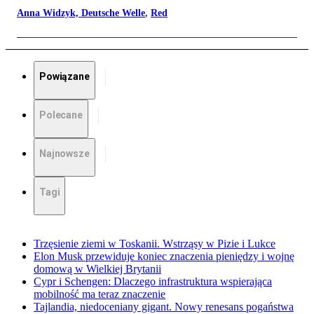
Anna Widzyk, Deutsche Welle
,
Red
Powiązane
Polecane
Najnowsze
Tagi
Trzęsienie ziemi w Toskanii. Wstrząsy w Pizie i Lukce
Elon Musk przewiduje koniec znaczenia pieniędzy i wojnę
domową w Wielkiej Brytanii
Cypr i Schengen: Dlaczego infrastruktura wspierająca
mobilność ma teraz znaczenie
Tajlandia, niedoceniany gigant. Nowy renesans pogaństwa