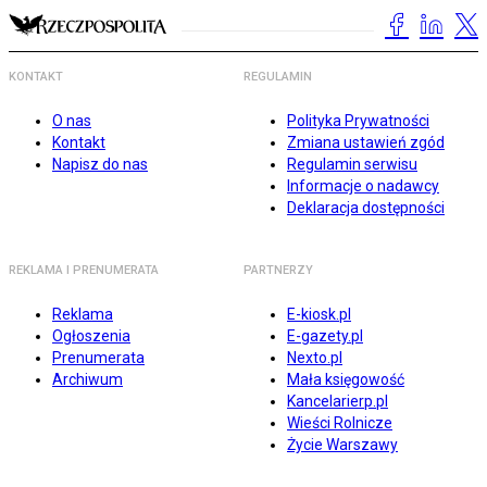
KONTAKT
REGULAMIN
O nas
Polityka Prywatności
Kontakt
Zmiana ustawień zgód
Napisz do nas
Regulamin serwisu
Informacje o nadawcy
Deklaracja dostępności
REKLAMA I PRENUMERATA
PARTNERZY
Reklama
E-kiosk.pl
Ogłoszenia
E-gazety.pl
Prenumerata
Nexto.pl
Archiwum
Mała księgowość
Kancelarierp.pl
Wieści Rolnicze
Życie Warszawy