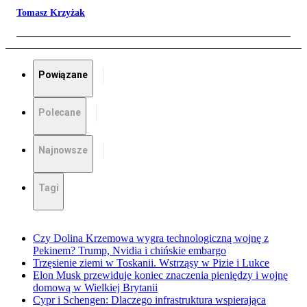
Tomasz Krzyżak
Powiązane
Polecane
Najnowsze
Tagi
Czy Dolina Krzemowa wygra technologiczną wojnę z
Pekinem? Trump, Nvidia i chińskie embargo
Trzęsienie ziemi w Toskanii. Wstrząsy w Pizie i Lukce
Elon Musk przewiduje koniec znaczenia pieniędzy i wojnę
domową w Wielkiej Brytanii
Cypr i Schengen: Dlaczego infrastruktura wspierająca