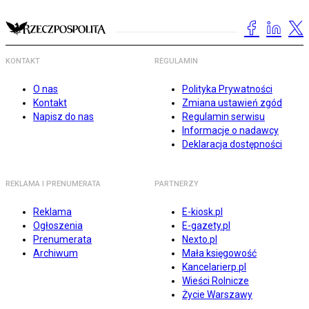
KONTAKT
REGULAMIN
O nas
Polityka Prywatności
Kontakt
Zmiana ustawień zgód
Napisz do nas
Regulamin serwisu
Informacje o nadawcy
Deklaracja dostępności
REKLAMA I PRENUMERATA
PARTNERZY
Reklama
E-kiosk.pl
Ogłoszenia
E-gazety.pl
Prenumerata
Nexto.pl
Archiwum
Mała księgowość
Kancelarierp.pl
Wieści Rolnicze
Życie Warszawy