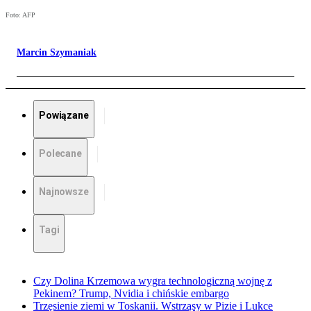
Foto: AFP
Marcin Szymaniak
Powiązane
Polecane
Najnowsze
Tagi
Czy Dolina Krzemowa wygra technologiczną wojnę z
Pekinem? Trump, Nvidia i chińskie embargo
Trzęsienie ziemi w Toskanii. Wstrząsy w Pizie i Lukce