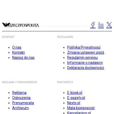
KONTAKT
REGULAMIN
O nas
Polityka Prywatności
Kontakt
Zmiana ustawień zgód
Napisz do nas
Regulamin serwisu
Informacje o nadawcy
Deklaracja dostępności
REKLAMA I PRENUMERATA
PARTNERZY
Reklama
E-kiosk.pl
Ogłoszenia
E-gazety.pl
Prenumerata
Nexto.pl
Archiwum
Mała księgowość
Kancelarierp.pl