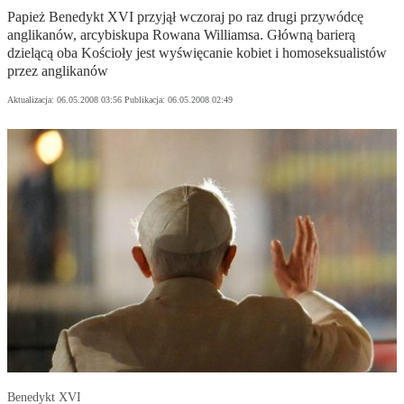
Papież Benedykt XVI przyjął wczoraj po raz drugi przywódcę
anglikanów, arcybiskupa Rowana Williamsa. Główną barierą
dzielącą oba Kościoły jest wyświęcanie kobiet i homoseksualistów
przez anglikanów
Aktualizacja:
06.05.2008 03:56
Publikacja:
06.05.2008 02:49
Benedykt XVI