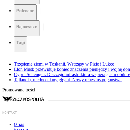
Polecane
Najnowsze
Tagi
Trzęsienie ziemi w Toskanii. Wstrząsy w Pizie i Lukce
Elon Musk przewiduje koniec znaczenia pieniędzy i wojnę do
Cypr i Schengen: Dlaczego infrastruktura wspierająca mobilno
Tajlandia, niedoceniany gigant. Nowy renesans pogaństwa
Promowane treści
KONTAKT
O nas