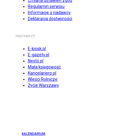
Zmiana ustawień zgód
Regulamin serwisu
Informacje o nadawcy
Deklaracja dostępności
PARTNERZY
E-kiosk.pl
E-gazety.pl
Nexto.pl
Mała księgowość
Kancelarierp.pl
Wieści Rolnicze
Życie Warszawy
KALENDARIUM