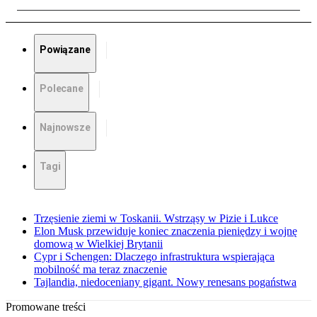
Powiązane
Polecane
Najnowsze
Tagi
Trzęsienie ziemi w Toskanii. Wstrząsy w Pizie i Lukce
Elon Musk przewiduje koniec znaczenia pieniędzy i wojnę
domową w Wielkiej Brytanii
Cypr i Schengen: Dlaczego infrastruktura wspierająca
mobilność ma teraz znaczenie
Tajlandia, niedoceniany gigant. Nowy renesans pogaństwa
Promowane treści