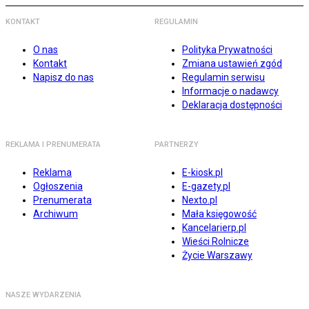
KONTAKT
REGULAMIN
O nas
Polityka Prywatności
Kontakt
Zmiana ustawień zgód
Napisz do nas
Regulamin serwisu
Informacje o nadawcy
Deklaracja dostępności
REKLAMA I PRENUMERATA
PARTNERZY
Reklama
E-kiosk.pl
Ogłoszenia
E-gazety.pl
Prenumerata
Nexto.pl
Archiwum
Mała księgowość
Kancelarierp.pl
Wieści Rolnicze
Życie Warszawy
NASZE WYDARZENIA