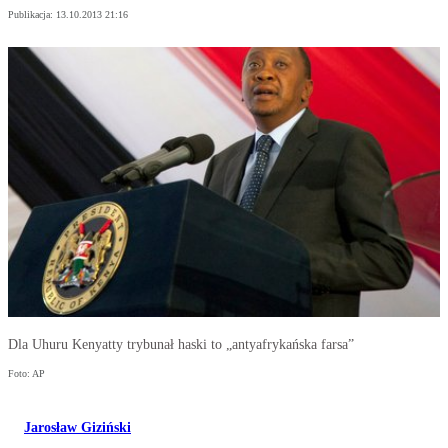
Publikacja:
13.10.2013 21:16
Dla Uhuru Kenyatty trybunał haski to „antyafrykańska farsa”
Foto: AP
Jarosław Giziński