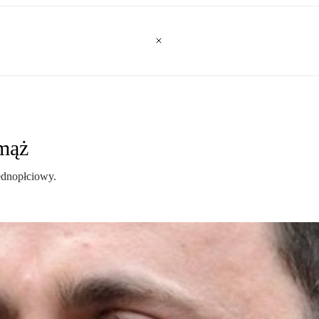
mąż
ednopłciowy.