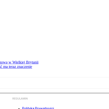
mową w Wielkiej Brytanii
ść ma teraz znaczenie
REGULAMIN
Polityka Prywatności