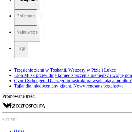
Polecane
Najnowsze
Tagi
Trzęsienie ziemi w Toskanii. Wstrząsy w Pizie i Lukce
Elon Musk przewiduje koniec znaczenia pieniędzy i wojnę do
Cypr i Schengen: Dlaczego infrastruktura wspierająca mobilno
Tajlandia, niedoceniany gigant. Nowy renesans pogaństwa
Promowane treści
KONTAKT
O nas