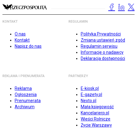
KONTAKT
REGULAMIN
O nas
Polityka Prywatności
Kontakt
Zmiana ustawień zgód
Napisz do nas
Regulamin serwisu
Informacje o nadawcy
Deklaracja dostępności
REKLAMA I PRENUMERATA
PARTNERZY
Reklama
E-kiosk.pl
Ogłoszenia
E-gazety.pl
Prenumerata
Nexto.pl
Archiwum
Mała księgowość
Kancelarierp.pl
Wieści Rolnicze
Życie Warszawy