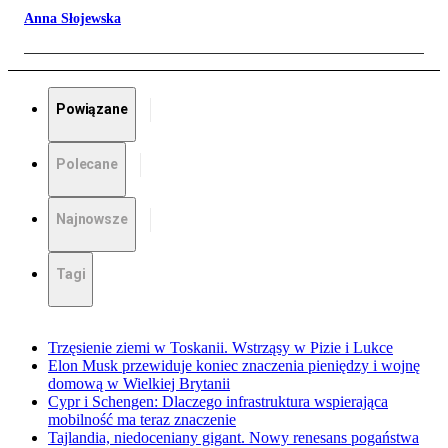
Anna Słojewska
Powiązane
Polecane
Najnowsze
Tagi
Trzęsienie ziemi w Toskanii. Wstrząsy w Pizie i Lukce
Elon Musk przewiduje koniec znaczenia pieniędzy i wojnę
domową w Wielkiej Brytanii
Cypr i Schengen: Dlaczego infrastruktura wspierająca
mobilność ma teraz znaczenie
Tajlandia, niedoceniany gigant. Nowy renesans pogaństwa