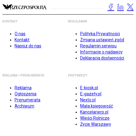
KONTAKT
REGULAMIN
O nas
Polityka Prywatności
Kontakt
Zmiana ustawień zgód
Napisz do nas
Regulamin serwisu
Informacje o nadawcy
Deklaracja dostępności
REKLAMA I PRENUMERATA
PARTNERZY
Reklama
E-kiosk.pl
Ogłoszenia
E-gazety.pl
Prenumerata
Nexto.pl
Archiwum
Mała księgowość
Kancelarierp.pl
Wieści Rolnicze
Życie Warszawy