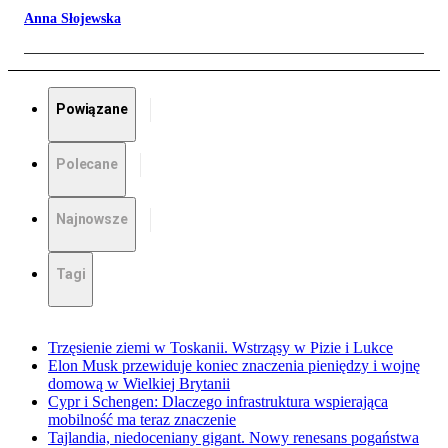
Anna Słojewska
Powiązane
Polecane
Najnowsze
Tagi
Trzęsienie ziemi w Toskanii. Wstrząsy w Pizie i Lukce
Elon Musk przewiduje koniec znaczenia pieniędzy i wojnę
domową w Wielkiej Brytanii
Cypr i Schengen: Dlaczego infrastruktura wspierająca
mobilność ma teraz znaczenie
Tajlandia, niedoceniany gigant. Nowy renesans pogaństwa